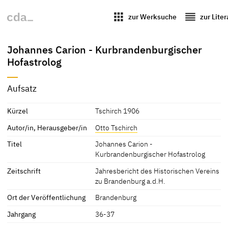
apps
reorder
zur Werksuche
zur Lite
Johannes Carion - Kurbrandenburgischer
Hofastrolog
Aufsatz
Kürzel
Tschirch 1906
Autor/in, Herausgeber/in
Otto Tschirch
Titel
Johannes Carion -
Kurbrandenburgischer Hofastrolog
Zeitschrift
Jahresbericht des Historischen Vereins
zu Brandenburg a.d.H.
Ort der Veröffentlichung
Brandenburg
Jahrgang
36-37