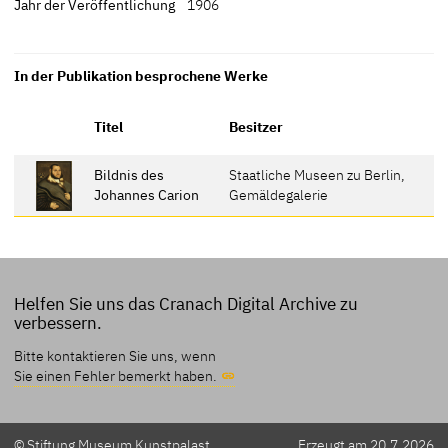
Jahr der Veröffentlichung
1906
In der Publikation besprochene Werke
Titel
Besitzer
Bildnis des
Staatliche Museen zu Berlin,
Johannes Carion
Gemäldegalerie
Helfen Sie uns das Cranach Digital Archive zu
verbessern.
Bitte kontaktieren Sie uns, wenn
Sie einen Fehler bemerkt haben.
© Stiftung Museum Kunstpalast,
Erzeugt am 20.7.2026