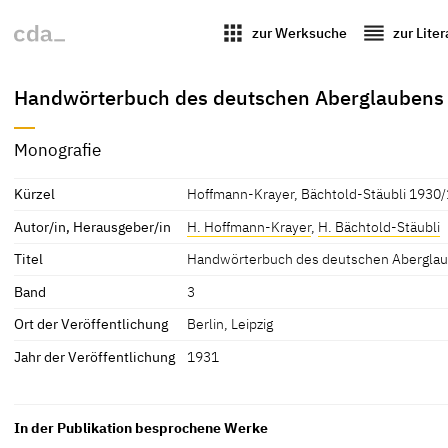
apps
reorder
zur Werksuche
zur Lite
Handwörterbuch des deutschen Aberglaubens
Monografie
Kürzel
Hoffmann-Krayer, Bächtold-Stäubli 1930
Autor/in, Herausgeber/in
H. Hoffmann-Krayer
,
H. Bächtold-Stäubli
Titel
Handwörterbuch des deutschen Abergla
Band
3
Ort der Veröffentlichung
Berlin, Leipzig
Jahr der Veröffentlichung
1931
In der Publikation besprochene Werke