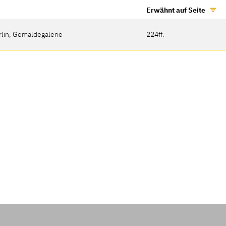
Erwähnt auf Seite
rlin, Gemäldegalerie
224ff.