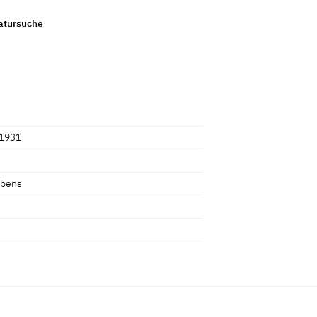
ratursuche
/1931
ubens