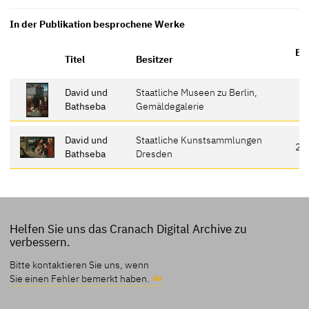
In der Publikation besprochene Werke
Er
Titel
Besitzer
David und
Staatliche Museen zu Berlin,
Bathseba
Gemäldegalerie
David und
Staatliche Kunstsammlungen
29
Bathseba
Dresden
Helfen Sie uns das Cranach Digital Archive zu
verbessern.
Bitte kontaktieren Sie uns, wenn
Sie einen Fehler bemerkt haben.