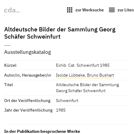
apps
reorder
zur Werksuche
zur Lite
Altdeutsche Bilder der Sammlung Georg
Schäfer Schweinfurt
Ausstellungskatalog
Kürzel
Exhib. Cat. Schweinfurt 1985
Autor/in, Herausgeber/in
Isolde Lübbeke
,
Bruno Bushart
Titel
Altdeutsche Bilder der Sammlung
Georg Schäfer Schweinfurt
Ort der Veröffentlichung
Schweinfurt
Jahr der Veröffentlichung
1985
In der Publikation besprochene Werke