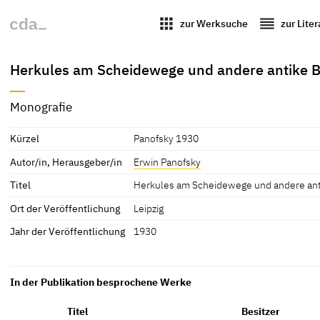
apps
reorder
zur Werksuche
zur Lite
Herkules am Scheidewege und andere antike Bi
Monografie
Kürzel
Panofsky 1930
Autor/in, Herausgeber/in
Erwin Panofsky
Titel
Herkules am Scheidewege und andere anti
Ort der Veröffentlichung
Leipzig
Jahr der Veröffentlichung
1930
In der Publikation besprochene Werke
Titel
Besitzer