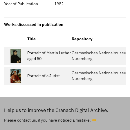
Year of Publication
1982
Works discussed in publication
Title
Repository
Portrait of Martin Luther
Germanisches Nationalmuseum
aged 50
Nuremberg
Germanisches Nationalmuseum
Portrait of a Jurist
Nuremberg
Help us to improve the Cranach Digital Archive.
Please contact us, if
you have noticed a mistake.