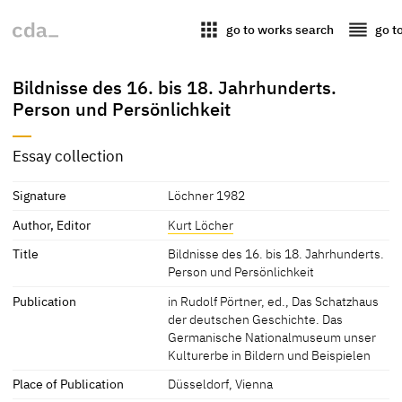
apps
reorder
go to works search
go t
Bildnisse des 16. bis 18. Jahrhunderts.
Person und Persönlichkeit
Essay collection
Signature
Löchner 1982
Author, Editor
Kurt Löcher
Title
Bildnisse des 16. bis 18. Jahrhunderts.
Person und Persönlichkeit
Publication
in Rudolf Pörtner, ed., Das Schatzhaus
der deutschen Geschichte. Das
Germanische Nationalmuseum unser
Kulturerbe in Bildern und Beispielen
Place of Publication
Düsseldorf, Vienna