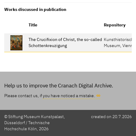
Works discussed in publication
Title
Repository
The Crucifixion of Christ, the so-called
Kunsthistorisch
Schottenkreuzigung
Museum, Vienna
Help us to improve the Cranach Digital Archive.
Please contact us, if
you have noticed a mistake.
© Stiftung Museum Kunstpalast,
created on 20.7.2026
Düsseldorf / Technische
Hochschule Köln, 2026