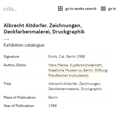
apps
reorder
go to works search
go t
Albrecht Altdorfer. Zeichnungen,
Deckfarbenmalerei, Druckgraphik
Exhibition catalogue
Signature
Exhib. Cat. Berlin 1988
Author, Editor
Hans Mielke
,
Kupferstichkabinett,
Staatliche Museen zu Berlin, Stiftung
Preußischer Kulturbesitz
Title
Albrecht Altdorfer. Zeichnungen,
Deckfarbenmalerei, Druckgraphik
Place of Publication
Berlin
Year of Publication
1988