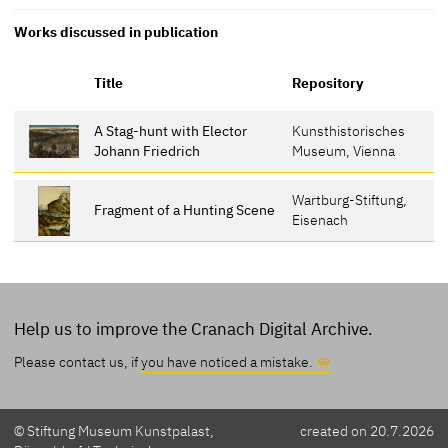
Works discussed in publication
Title
Repository
A Stag-hunt with Elector
Kunsthistorisches
Johann Friedrich
Museum, Vienna
Wartburg-Stiftung,
Fragment of a Hunting Scene
Eisenach
Help us to improve the Cranach Digital Archive.
Please contact us, if
you have noticed a mistake.
© Stiftung Museum Kunstpalast,
created on 20.7.2026