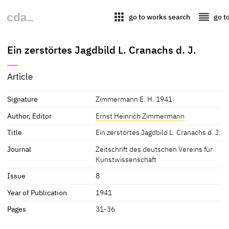
apps
reorder
go to works search
go t
Ein zerstörtes Jagdbild L. Cranachs d. J.
Article
Signature
Zimmermann E. H. 1941
Author, Editor
Ernst Heinrich Zimmermann
Title
Ein zerstörtes Jagdbild L. Cranachs d. J.
Journal
Zeitschrift des deutschen Vereins für
Kunstwissenschaft
Issue
8
Year of Publication
1941
Pages
31-36