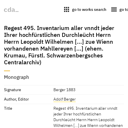
apps
reorder
go to works search
go t
Regest 495. Inventarium aller vnndt jeder
Ihrer hochfürstlichen Durchleücht Herrn
Herrn Leopoldt Wilhelmen [...] zue Wienn
vorhandenen Mahllereyen [...] (ehem.
Krumau, Fürstl. Schwarzenbergsches
Centralarchiv)
Monograph
Signature
Berger 1883
Author, Editor
Adolf Berger
Title
Regest 495. Inventarium aller vnndt
jeder Ihrer hochfürstlichen
Durchleücht Herrn Herrn Leopoldt
Wilhelmen [...] zue Wienn vorhandenen