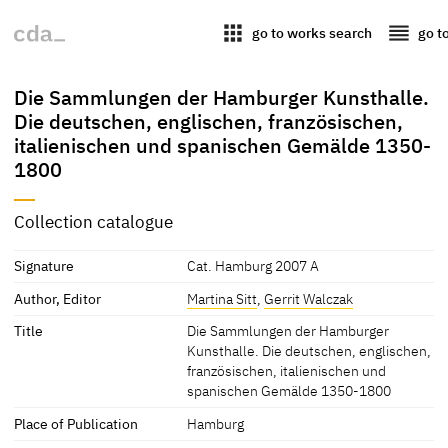
apps
reorder
go to works search
go t
Die Sammlungen der Hamburger Kunsthalle.
Die deutschen, englischen, französischen,
italienischen und spanischen Gemälde 1350-
1800
Collection catalogue
Signature
Cat. Hamburg 2007 A
Author, Editor
Martina Sitt
,
Gerrit Walczak
Title
Die Sammlungen der Hamburger
Kunsthalle. Die deutschen, englischen,
französischen, italienischen und
spanischen Gemälde 1350-1800
Place of Publication
Hamburg