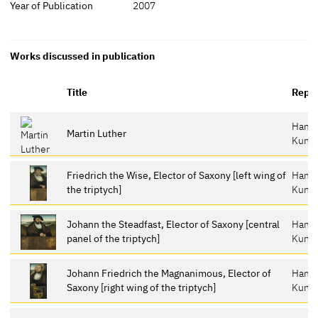
Year of Publication
2007
Works discussed in publication
Title
Repos
Hamb
Martin Luther
Kunst
Friedrich the Wise, Elector of Saxony [left wing of
Hamb
the triptych]
Kunst
Johann the Steadfast, Elector of Saxony [central
Hamb
panel of the triptych]
Kunst
Johann Friedrich the Magnanimous, Elector of
Hamb
Saxony [right wing of the triptych]
Kunst