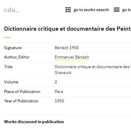
apps
reorder
go to works search
go t
Dictionnaire critique et documentaire des Pein
Signature
Bénézit 1955
Author, Editor
Emmanuel Bénézit
Title
Dictionnaire critique et documentaire des
Graveurs
Volume
2
Place of Publication
Paris
Year of Publication
1955
Works discussed in publication