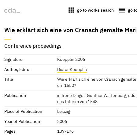
apps
reorder
go to works search
go t
Wie erklärt sich eine von Cranach gemalte Mari
Conference proceedings
Signature
Koepplin 2006
Author, Editor
Dieter Koepplin
Title
Wie erklärt sich eine von Cranach gemalte 
um 1550?
Publication
in Irene Dingel, Günther Wartenberg, eds.
das Interim von 1548
Place of Publication
Leipzig
Year of Publication
2006
Pages
139-176