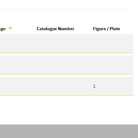
age
Catalogue Number
Figure / Plate
1