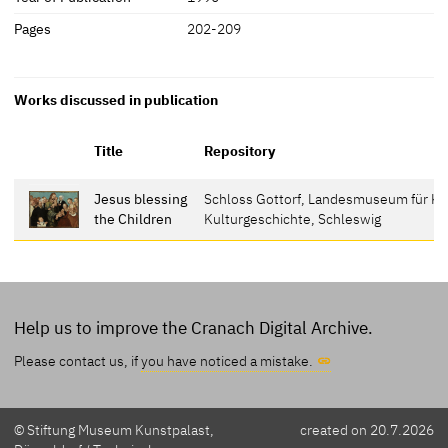
Pages
202-209
Works discussed in publication
Title
Repository
Jesus blessing
Schloss Gottorf, Landesmuseum für Ku
the Children
Kulturgeschichte, Schleswig
Help us to improve the Cranach Digital Archive.
Please contact us, if
you have noticed a mistake.
© Stiftung Museum Kunstpalast,
created on 20.7.2026