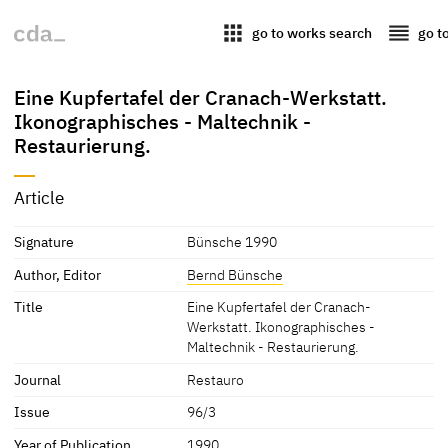
apps
reorder
go to works search
go t
Eine Kupfertafel der Cranach-Werkstatt.
Ikonographisches - Maltechnik -
Restaurierung.
Article
Signature
Bünsche 1990
Author, Editor
Bernd Bünsche
Title
Eine Kupfertafel der Cranach-
Werkstatt. Ikonographisches -
Maltechnik - Restaurierung.
Journal
Restauro
Issue
96/3
Year of Publication
1990