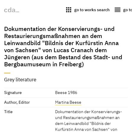
apps
reorder
go to works search
go t
Dokumentation der Konservierungs- und
Restaurierungsmaßnahmen an dem
Leinwandbild "Bildnis der Kurfürstin Anna
von Sachsen" von Lucas Cranach dem
Jüngeren (aus dem Bestand des Stadt- und
Bergbaumuseum in Freiberg)
Grey literature
Signature
Beese 1986
Author, Editor
Martina Beese
Title
Dokumentation der Konservierungs-
und Restaurierungsmaßnahmen an
dem Leinwandbild "Bildnis der
Kurfürstin Anna von Sachsen" von