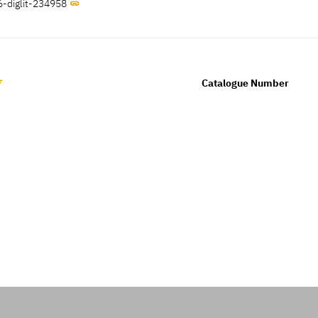
6-diglit-234958
Catalogue Number