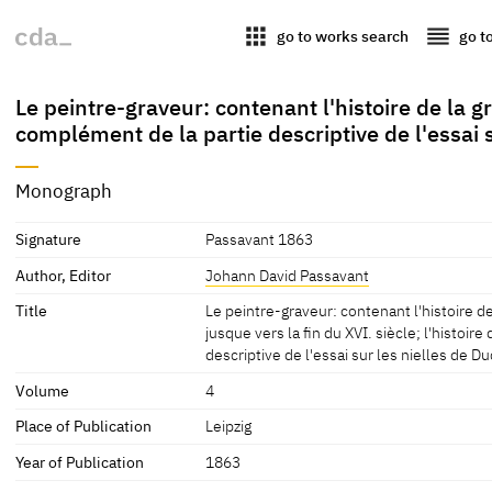
apps
reorder
go to works search
go t
Le peintre-graveur: contenant l'histoire de la gr
complément de la partie descriptive de l'essai 
Monograph
Signature
Passavant 1863
Author, Editor
Johann David Passavant
Title
Le peintre-graveur: contenant l'histoire de
jusque vers la fin du XVI. siècle; l'histoir
descriptive de l'essai sur les nielles de D
Volume
4
Place of Publication
Leipzig
Year of Publication
1863