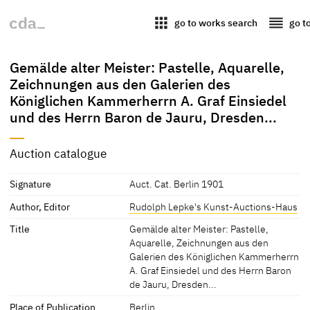
apps
reorder
go to works search
go t
Gemälde alter Meister: Pastelle, Aquarelle,
Zeichnungen aus den Galerien des
Königlichen Kammerherrn A. Graf Einsiedel
und des Herrn Baron de Jauru, Dresden...
Auction catalogue
Signature
Auct. Cat. Berlin 1901
Author, Editor
Rudolph Lepke's Kunst-Auctions-Haus
Title
Gemälde alter Meister: Pastelle,
Aquarelle, Zeichnungen aus den
Galerien des Königlichen Kammerherrn
A. Graf Einsiedel und des Herrn Baron
de Jauru, Dresden...
Place of Publication
Berlin