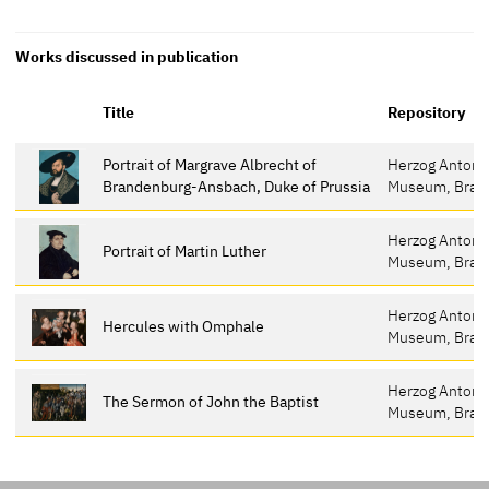
Works discussed in publication
Title
Repository
Portrait of Margrave Albrecht of
Herzog Anton U
Brandenburg-Ansbach, Duke of Prussia
Museum, Brau
Herzog Anton U
Portrait of Martin Luther
Museum, Brau
Herzog Anton U
Hercules with Omphale
Museum, Brau
Herzog Anton U
The Sermon of John the Baptist
Museum, Brau