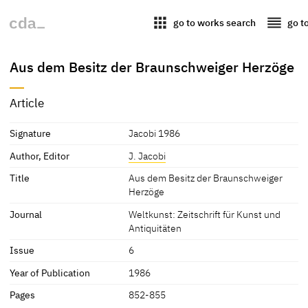
apps
reorder
go to works search
go t
Aus dem Besitz der Braunschweiger Herzöge
Article
Signature
Jacobi 1986
Author, Editor
J. Jacobi
Title
Aus dem Besitz der Braunschweiger
Herzöge
Journal
Weltkunst: Zeitschrift für Kunst und
Antiquitäten
Issue
6
Year of Publication
1986
Pages
852-855