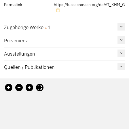
Permalink
https://lucascranach.org/de/AT_KHM_GG
Zugehörige Werke
1
Provenienz
Der Sündenfall: Adam [Recto]; Schmerzensmann
[Verso], um 1510 - 1520
AT_KHM_GG861
Ausstellungen
Malerei auf Holz
Kunsthistorisches Museum, Wien
Quellen / Publikationen
Erwähnt
Katalognummer
Tafel
auf Seite
Wismer 2017
89
Exhib. Cat. Prague 2005
88 (English
under no. 17
version 36)
Friedländer, Rosenberg
112A
1979
Cat. Vienna 1973
48-49
pl. 131
Exhib. Cat. Vienna 1972
19-20
4