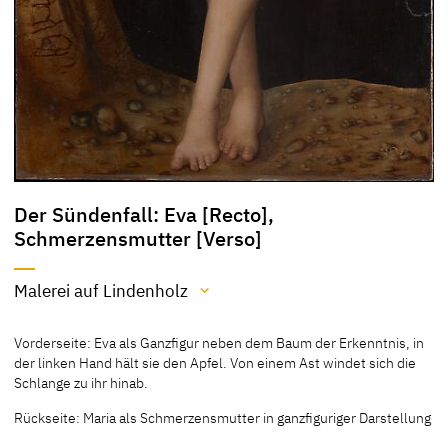
Der Sündenfall: Eva [Recto],
Schmerzensmutter [Verso]
Malerei auf Lindenholz
Material / Technik
Vorderseite: Eva als Ganzfigur neben dem Baum der Erkenntnis, in
Malerei auf Lindenholz
der linken Hand hält sie den Apfel. Von einem Ast windet sich die
Schlange zu ihr hinab.
[Cat. Vienna 1973, 48-49]
Rückseite: Maria als Schmerzensmutter in ganzfiguriger Darstellung