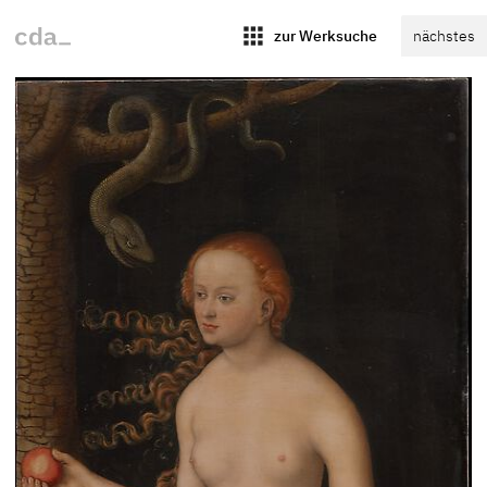
apps
zur Werksuche
nächstes