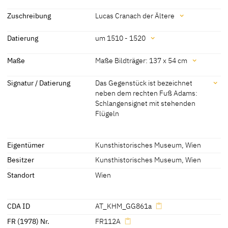
Zuschreibung
Lucas Cranach der Ältere
Zuschreibung
Datierung
um 1510 - 1520
Lucas Cranach der Ältere
[Kunsthistorisches Museum, revised
Datierung
Maße
Maße Bildträger: 137 x 54 cm
2011]
um 1510 - 1520
[Kunsthistorisches Museum, revised
Maße
Signatur / Datierung
Das Gegenstück ist bezeichnet
2011]
neben dem rechten Fuß Adams:
Maße Bildträger: 137 x 54 cm
Schlangensignet mit stehenden
Innenseite abgehobelt: oben 5,5 cm, unten 6,5 cm
Flügeln
[Cat. Vienna 1973, 48-49]
Signatur / Datierung
Eigentümer
Kunsthistorisches Museum, Wien
Das Gegenstück ist bezeichnet neben dem rechten Fuß Adams:
Schlangensignet mit stehenden Flügeln
Besitzer
Kunsthistorisches Museum, Wien
[Cat. Vienna 1973, 48-49]
Standort
Wien
CDA ID
AT_KHM_GG861a
FR (1978) Nr.
FR112A