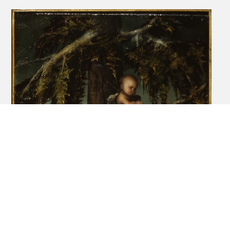
Flechsig 1900 A
93
Hosäus 1883
52
No. 1597
Parthey 1863-1864
129 (Bd. 1)
Schuchardt 1851 C
150-152
452