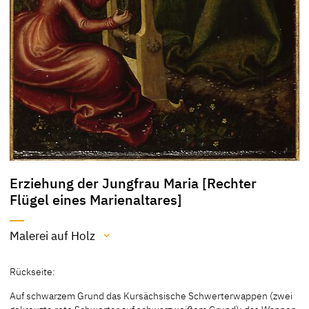
Erziehung der Jungfrau Maria [Rechter
Flügel eines Marienaltares]
Malerei auf Holz
Material / Technik
Rückseite:
Malerei auf Holz
Auf schwarzem Grund das Kursächsische Schwerterwappen (zwei
[Klingen, Cat. Dessau 1996, Bd. 1, 25]