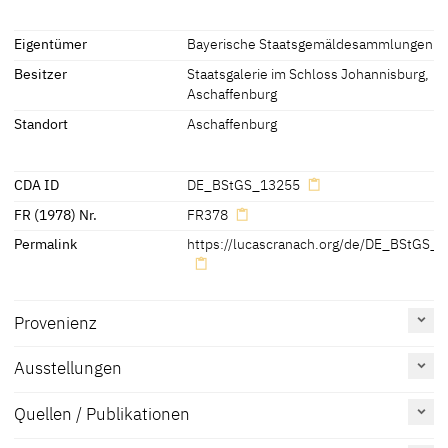
Inschriften
Eigentümer
Bayerische Staatsgemäldesammlungen
Besitzer
Staatsgalerie im Schloss Johannisburg,
Inschriften:
Aschaffenburg
- am oberen Bildrand:
Standort
Aschaffenburg
"VATER IN DEIN HENT BEFIL ICH MEIN GAIST"
- unter dem Kreuz Jesu:
"WARLICH DISER MENSCH IST GOTES SON GEWEST"
CDA ID
DE_BStGS_13255
FR (1978) Nr.
FR378
Permalink
https://lucascranach.org/de/DE_BStGS_
Provenienz
[1]
Ausstellungen
[1]
Quellen / Publikationen
[1]