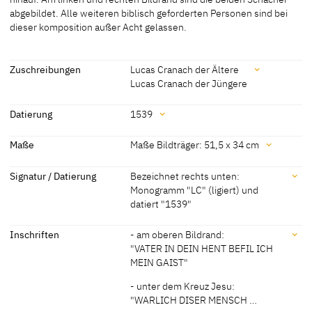
abgebildet. Alle weiteren biblisch geforderten Personen sind bei
[Bayerische Staatsgemäldesammlungen, revised 2011]
dieser komposition außer Acht gelassen.
Zuschreibungen
Lucas Cranach der Ältere
Lucas Cranach der Jüngere
Zuschreibungen
Datierung
1539
Lucas Cranach der Ältere
[Bayerische
Datierung
Maße
Maße Bildträger: 51,5 x 34 cm
Staatsgemäldesammlungen, revised
2011]
1539
[datiert]
Maße
Signatur / Datierung
Bezeichnet rechts unten:
Lucas Cranach der Jüngere
[Bayerische
Monogramm "LC" (ligiert) und
Maße Bildträger: 51,5 x 34 cm
Staatsgemäldesammlungen, revised
datiert "1539"
[Bayerische Staatsgemäldesammlungen, revised 2011]
2011]
Signatur / Datierung
Inschriften
- am oberen Bildrand:
"VATER IN DEIN HENT BEFIL ICH
Bezeichnet rechts unten: Monogramm "LC" (ligiert) und datiert
MEIN GAIST"
"1539"
[Bayerische Staatsgemäldesammlungen, revised 2010]
- unter dem Kreuz Jesu:
"WARLICH DISER MENSCH …