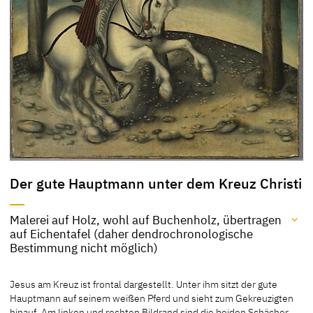
Der gute Hauptmann unter dem Kreuz Christi
Malerei auf Holz, wohl auf Buchenholz, übertragen
auf Eichentafel (daher dendrochronologische
Bestimmung nicht möglich)
Material / Technik
Jesus am Kreuz ist frontal dargestellt. Unter ihm sitzt der gute
Malerei auf Holz, wohl auf Buchenholz, übertragen auf Eichentafel
Hauptmann auf seinem weißen Pferd und sieht zum Gekreuzigten
(daher dendrochronologische Bestimmung nicht möglich)
hinauf. Am linken und rechten Bildrand sind die beiden Schächer