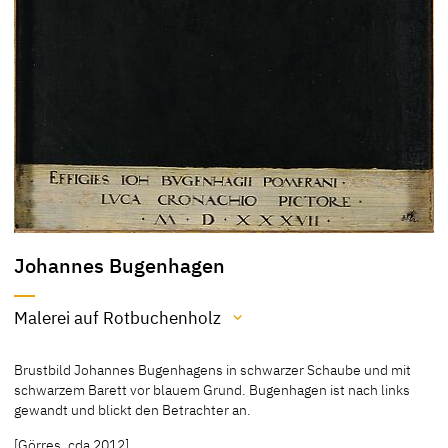
Johannes Bugenhagen
Malerei auf Rotbuchenholz
Material / Technik
Brustbild Johannes Bugenhagens in schwarzer Schaube und mit
Malerei auf Rotbuchenholz
schwarzem Barett vor blauem Grund. Bugenhagen ist nach links
gewandt und blickt den Betrachter an.
[Friedländer, Rosenberg 1979, No. 351, 140]
[Görres, cda 2012]