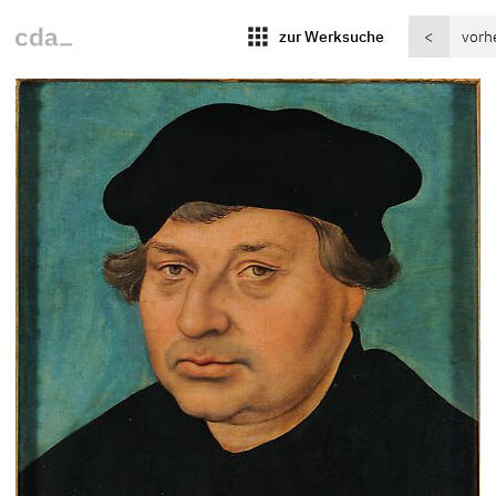
apps
zur Werksuche
<
vorh