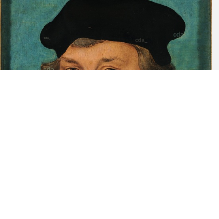
antworten ihm.[7]
Weitere bekannte Bilder des Theologen von der Hand Cranach d. J.
sind ein Porträt von Johannes Bugenhagen aus dem Jahr 1551[8]
sowie ein wenig bekanntes Bild aus Leipzig[9] (Besitz des
Stadtmuseums, 71 x 49 cm) aus dem Jahre 1579. Außerdem schuf
Cranach d.J. ein Epitaph für Paul Eber aus dem Jahr 1569, welches
sich in der gleichen Stadtkirche wie der Cranachsche Marienaltar
befindet. [10] Auf dem Epitaph sind Bugenhagen und seine
Mitstreiter als Arbeiter auf dem Weinberg des Herrn dargestellt (Mt
20,1-16).
Die Meinungen innerhalb der kunsthistorischen Forschung sind
bezüglich der Frage nach der
Autorschaft
des Porträts von 1537
gespalten. Schade 1974 interpretierte die für späte Jahre
ungewöhnliche Signatur des Bildnisses von Bugenhagen als einen
deutlichen Hinweis auf frühe selbstständige Arbeiten des Sohnes.
[11] Auch Friedländer/Rosenberg zogen in in Betracht, dass die
Bildnisse Bugenhagens ebenso wie Spalatins Cranach d. J.
zugesprochen werden könnten.[12]
Im Detail fallen bei Bugenhagen die Gestaltung der Haare und
Ohren auf. So ist das linke Ohr zwar angelegt aber nicht