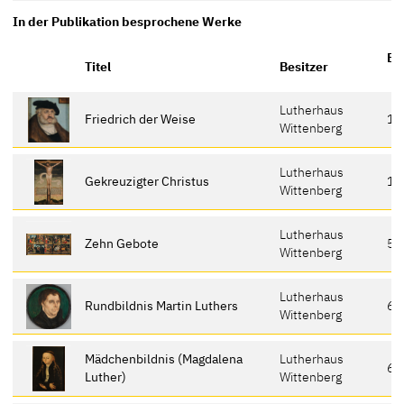
In der Publikation besprochene Werke
Er
Titel
Besitzer
Lutherhaus
Friedrich der Weise
13
Wittenberg
Lutherhaus
Gekreuzigter Christus
16
Wittenberg
Lutherhaus
Zehn Gebote
5
Wittenberg
Lutherhaus
Rundbildnis Martin Luthers
6
Wittenberg
Mädchenbildnis (Magdalena
Lutherhaus
6
Luther)
Wittenberg