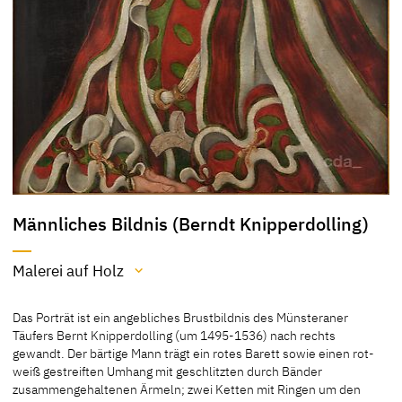
Männliches Bildnis (Berndt Knipperdolling)
Malerei auf Holz
Material / Technik
Das Porträt ist ein angebliches Brustbildnis des Münsteraner
Malerei auf Holz
Täufers Bernt Knipperdolling (um 1495-1536) nach rechts
gewandt. Der bärtige Mann trägt ein rotes Barett sowie einen rot-
[Kulturstiftung Dessau Wörlitz; http://www.museum-
weiß gestreiften Umhang mit geschlitzten durch Bänder
digital.de/san/index.php?t=objekt&oges=36115; accessed 7 April
zusammengehaltenen Ärmeln; zwei Ketten mit Ringen um den
2015]