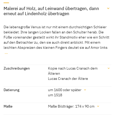
Malerei auf Holz, auf Leinwand übertragen, dann
erneut auf Lindenholz übertragen
Material / Technik
Die lebensgroße Venus ist nur mit einem durchsichtigen Schleier
Malerei auf Holz, auf Leinwand übertragen, dann erneut auf
bekleidet. Ihre langen Locken fallen an den Schulter herab. Die
Lindenholz übertragen
Füße voreinander gestellt wirkt ihr Standmotiv eher wie ein Schritt
auf den Betrachter zu, den sie auch direkt anblickt. Mit einem
[Mündliche Mitteilung, Kirsten Hinderer, 27.08.2012]
leichten Abspreizen des kleinen Fingers deutet sie auf Amor links
…
Die lebensgroße Venus ist nur mit einem durchsichtigen Schleier
bekleidet. Ihre langen Locken fallen an den Schulter herab. Die
Füße voreinander gestellt wirkt ihr Standmotiv eher wie ein Schritt
Zuschreibungen
Kopie nach Lucas Cranach dem
auf den Betrachter zu, den sie auch direkt anblickt. Mit einem
Älteren
leichten Abspreizen des kleinen Fingers deutet sie auf Amor links
Lucas Cranach der Ältere
neben ihr. Dieser ist als geflügeltes nacktes Kind mit Pfeil und
Zuschreibungen
Boden gegeben.
Datierung
um 1600 oder später
um 1518
[Görres, cda 2012]
Kopie nach Lucas Cranach
[Exhib. Cat. Basel 1974, 655]
dem Älteren
Datierung
Maße
Maße Bildträger: 174 x 90 cm
Lucas Cranach der Ältere
[Cat. Hannover 1992, 56]
um 1600 oder später
[Heydenreich, CDA 2012]