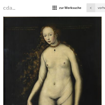
apps
zur Werksuche
<
vorh