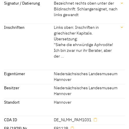
Maße
Signatur / Datierung
Bezeichnet rechts oben unter der
Bildinschrift: Schlangensignet, nach
um 1518
[Koepplin, Exhib. Cat. Basel 1974, 655]
Maße Bildträger: 174 x 90 cm
links gewandt
[Cat. Hannover 1992, 56]
um 1515
[Hinz, Exhib. Cat. Rome 2010, 97, Fn.
Signatur / Datierung
20]
Inschriften
Links oben: Inschriften in
griechischer Kapitalis.
Bezeichnet rechts oben unter der Bildinschrift: Schlangensignet,
um 1515/1520
[Cat. Hannover 1992, 56]
Übersetzung:
nach links gewandt
"Siehe die ehrwürdige Aphrodite!
Ich bin zwar nur ihr Berater, aber
der …
Inschriften
Eigentümer
Niedersächsisches Landesmuseum
Hannover
Inschriften:
Besitzer
Niedersächsisches Landesmuseum
Links oben:
Hannover
Inschriften in griechischer Kapitalis. Übersetzung:
Standort
Hannover
"Siehe die ehrwürdige Aphrodite! Ich bin zwar nur ihr Berater, aber
der Begleiter der flüchtigen Liebesfreuden."
Rechts oben:
CDA ID
DE_NLMH_PAM1031
"OCEANI QVONDAM SPVMIS VENVS ORTA FEREBAR
FR (1978) Nr.
FR112B