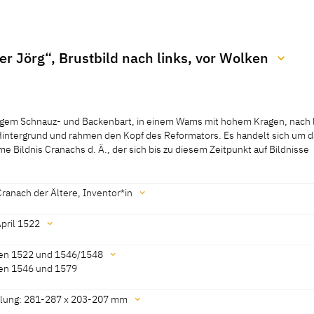
er Jörg“, Brustbild nach links, vor Wolken
022]
langem Schnauz- und Backenbart, in einem Wams mit hohem Kragen, nach 
intergrund und rahmen den Kopf des Reformators. Es handelt sich um d
e Bildnis Cranachs d. Ä., der sich bis zu diesem Zeitpunkt auf Bildnisse
langem Schnauz- und Backenbart, in einem Wams mit hohem Kragen, nach 
intergrund und rahmen den Kopf des Reformators. Es handelt sich um d
 Bildnis Cranachs d. Ä., der sich bis zu diesem Zeitpunkt auf Bildnisse 
ranach der Ältere, Inventor*in
hränkte. Der Holzschnitt legt den Fokus auf das sorgfältig modellierte G
rt- und Haarlocken und belässt das Gewand in einer auffällig zurückhalt
April 1522
nitt liegt eine nicht erhaltene Zeichnung zugrunde, die mit einer Reißna
[KKL 2022]
[1]
en 1522 und 1546/1548
en 1546 und 1579
len sich auf mindestens sechs Auflagen (A–F), die sich sowohl anhand d
022]
tiones, als auch anhand von Ausbrüchen kurzer Stegabschnitte untersc
llung: 281-287 x 203-207 mm
en für den KKL erstmals kunsttechnologisch untersucht und anhand der O