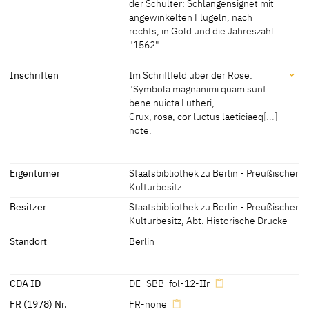
der Schulter: Schlangensignet mit
angewinkelten Flügeln, nach
rechts, in Gold und die Jahreszahl
"1562"
Signatur / Datierung
Inschriften
Im Schriftfeld über der Rose:
"Symbola magnanimi quam sunt
Das der Darstellung gegenüber liegenden Lutherbildnis ist
bene nuicta Lutheri,
bezeichnet und datiert links neben der Schulter: Schlangensignet
Crux, rosa, cor luctus laeticiaeq
[...]
mit angewinkelten Flügeln, nach rechts, in Gold und die Jahreszahl
note.
"1562"
[cda 2015]
Inschriften
Eigentümer
Staatsbibliothek zu Berlin - Preußischer
Kulturbesitz
Inschriften:
Besitzer
Staatsbibliothek zu Berlin - Preußischer
Im Schriftfeld über der Rose:
Kulturbesitz, Abt. Historische Drucke
"Symbola magnanimi quam sunt bene nuicta Lutheri,
Standort
Berlin
Crux, rosa, cor luctus laeticiaeq
[...]
note.
Semper in hac vita miscentur gaudia luctu,
Inq
[...]
locanda vni spesq
[...]
fidesq
[...]
Deo."
CDA ID
DE_SBB_fol-12-IIr
Im Schriftfeld unter der Rose:
FR (1978) Nr.
FR-none