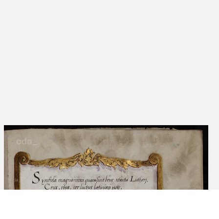
Kulturbesitz
Bildnis des Nikolaus von Ebeleben [aus
der Bibel des Nikolaus von Ebeleben,
Libri in membr. impr. fol. 13, Iv], 1562
DE_SBB_fol-13-Iv
Malerei auf Pergament
Staatsbibliothek zu Berlin - Preußischer
Kulturbesitz
Wappen der Familie von Ebeleben [aus
der Bibel des Nikolaus von Ebeleben,
Libri in membr. impr. fol. 13, IIr], 1562
DE_SBB_fol-13-IIr
Malerei auf Pergament
Staatsbibliothek zu Berlin - Preußischer
Kulturbesitz