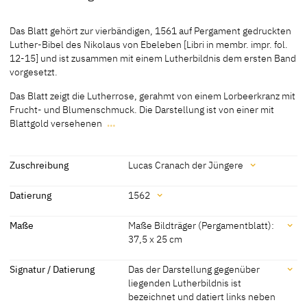
Material / Technik
Das Blatt gehört zur vierbändigen, 1561 auf Pergament gedruckten
Malerei auf Pergament
Luther-Bibel des Nikolaus von Ebeleben [Libri in membr. impr. fol.
12-15] und ist zusammen mit einem Lutherbildnis dem ersten Band
[cda 2015]
vorgesetzt.
Das Blatt zeigt die Lutherrose, gerahmt von einem Lorbeerkranz mit
Frucht- und Blumenschmuck. Die Darstellung ist von einer mit
Blattgold versehenen
…
Das Blatt gehört zur vierbändigen, 1561 auf Pergament gedruckten
Luther-Bibel des Nikolaus von Ebeleben [Libri in membr. impr. fol.
12-15] und ist zusammen mit einem Lutherbildnis dem ersten Band
Zuschreibung
Lucas Cranach der Jüngere
vorgesetzt.
Zuschreibung
Datierung
1562
Das Blatt zeigt die Lutherrose, gerahmt von einem Lorbeerkranz mit
Frucht- und Blumenschmuck. Die Darstellung ist von einer mit
Lucas Cranach der Jüngere
[Fliege 1998, 262]
Datierung
Maße
Maße Bildträger (Pergamentblatt):
Blattgold versehenen Rahmung umgeben, die auch jeweils ein
37,5 x 25 cm
Textfeld über und unter der Rose umschließt.
1562
[Pendant datiert]
Maße
[Görres, cda 2015]
Signatur / Datierung
Das der Darstellung gegenüber
liegenden Lutherbildnis ist
Maße Bildträger (Pergamentblatt): 37,5 x 25 cm
bezeichnet und datiert links neben
[Willing-Stritzke in Exhib. Cat. Wittenberg 2015, 390]