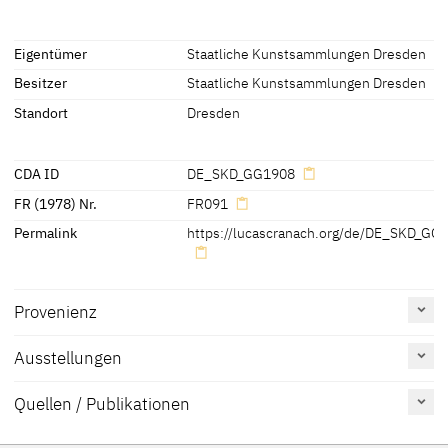
Beschriftungen
Eigentümer
Staatliche Kunstsammlungen Dresden
Besitzer
Staatliche Kunstsammlungen Dresden
spätere Beschriftungen, Stempel, Siegel:
Rückseitig auf dem Bildträger:
Standort
Dresden
[Gal.-Nr. mehrfach]
; in schwarzer Tinte : "S 97 LL; 992 LM"
[Schlegel 2003, 36]
[1]
CDA ID
DE_SKD_GG1908
[1]
[Schlegel, Exhib. Cat. Chemnitz 2005, 332]
FR (1978) Nr.
FR091
Permalink
https://lucascranach.org/de/DE_SKD_GG
Provenienz
Ausstellungen
[Schuchardt 1851 A, Bd. 2, 53]
[1]
Quellen / Publikationen
[HHADD, 13458 SKD, Inventar Nr. 360, 361]
[2]
Erwähnt
Katalognummer
Tafel