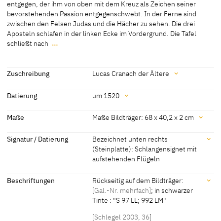
Malerei auf Lindenholz
entgegen, der ihm von oben mit dem Kreuz als Zeichen seiner
bevorstehenden Passion entgegenschwebt. In der Ferne sind
[Klein, Bericht 2013]
zwischen den Felsen Judas und die Hächer zu sehen. Die drei
[Exhib. Cat. Chemnitz 2005, 326]
Aposteln schlafen in der linken Ecke im Vordergrund. Die Tafel
schließt nach
…
Christus kniet im Garten Gethsemane und blickt dem Engel
entgegen, der ihm von oben mit dem Kreuz als Zeichen seiner
bevorstehenden Passion entgegenschwebt. In der Ferne sind
Zuschreibung
Lucas Cranach der Ältere
zwischen den Felsen Judas und die Hächer zu sehen. Die drei
Zuschreibung
Aposteln schlafen in der linken Ecke im Vordergrund. Die Tafel
Datierung
um 1520
schließt nach oben halbrund ab.
Lucas Cranach der Ältere
[Staatliche Kunstsammlungen Dresden,
Datierung
Maße
Maße Bildträger: 68 x 40,2 x 2 cm
[Görres, cda 2016]
revised 2011]
um 1520
[Exhib. Cat. Chemnitz 2005, 332]
Maße
Signatur / Datierung
Bezeichnet unten rechts
(Steinplatte): Schlangensignet mit
Maße Bildträger: 68 x 40,2 x 2 cm
aufstehenden Flügeln
[Staatliche Kunstsammlungen Dresden, revised 2011]
Signatur / Datierung
Beschriftungen
Rückseitig auf dem Bildträger:
[Gal.-Nr. mehrfach]
; in schwarzer
Bezeichnet unten rechts (Steinplatte): Schlangensignet mit
Tinte : "S 97 LL; 992 LM"
aufstehenden Flügeln
[Schlegel 2003, 36]