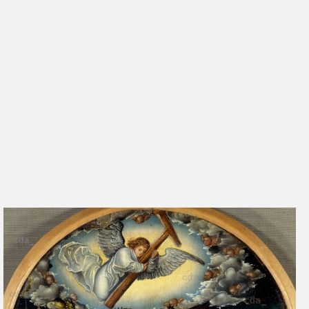
1974/1976
548
Schade 1974
460
No. 67
Seydewitz 1969
199-222
Menz 1961 A
18
Exhib. Cat. Dresden
1937
Friedländer, Rosenberg
83
1932
Heyck 1927
86
Glaser 1923
226
Heyck 1908
70
Flechsig 1900 A
92, 278
Flechsig 1900 B
No. 26
Exhib. Cat. Dresden
No. 76
1899
Seidlitz 1893
377, 378
Lindau 1883
105, Fn. 2
Schäfer 1860
878
Schuchardt 1851 C
53