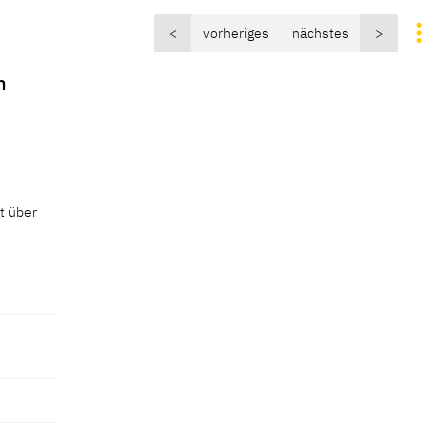
<
vorheriges
nächstes
>
n
t über