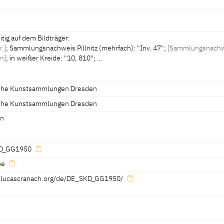
ib. Cat. Chemnitz 2005, 467, Fn. 4]
 Cat. Chemnitz 2005, 464]
r Vorrat 1858, fol. 25 r.][1]
hib. Cat. Chemnitz 2005, 466, 467, Fn. 2]
tig auf dem Bildträger:
r.]
; Sammlungsnachweis Pillnitz (mehrfach): "Inv. 47";
[Sammlungsnach
n]
; in weißer Kreide: "10, 810"; …
iche Kunstsammlungen Dresden
iche Kunstsammlungen Dresden
Siegel:
en
itz (mehrfach): "Inv. 47";
[Sammlungsnachweis Dresden]
; in weißer Kre
D_GG1950
05, 464]
ne
//lucascranach.org/de/DE_SKD_GG1950/