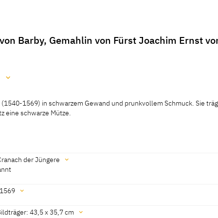
 von Barby, Gemahlin von Fürst Joachim Ernst vo
e
lt (1540-1569) in schwarzem Gewand und prunkvollem Schmuck. Sie träg
z eine schwarze Mütze.
05, 464]
Cranach der Jüngere
annt
 1569
 Cat. Chemnitz 2005, 464]
ldträger: 43,5 x 35,7 cm
, Exhib. Cat. Bucarest 1973, No. 128][1]