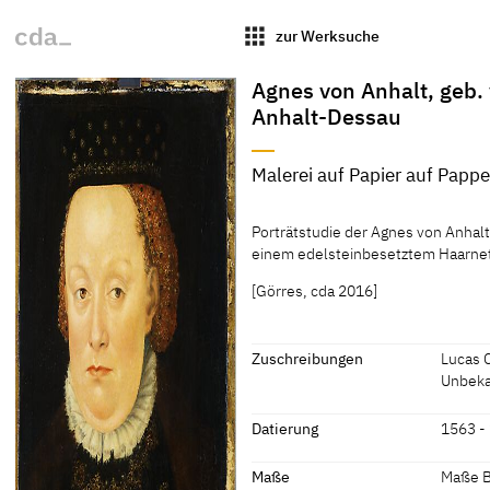
apps
zur Werksuche
Agnes von Anhalt, geb.
Anhalt-Dessau
Malerei auf Papier auf Papp
Material / Technik
Porträtstudie der Agnes von Anha
Malerei auf Papier auf Pappe
einem edelsteinbesetztem Haarnet
[Schlegel, Exhib. Cat. Chemnitz 20
[Görres, cda 2016]
Zuschreibungen
Lucas 
Unbek
Zuschreibungen
Datierung
1563 -
Lucas Cranach der Jüngere
[Exhib.
Datierung
Maße
Maße Bi
[Schade