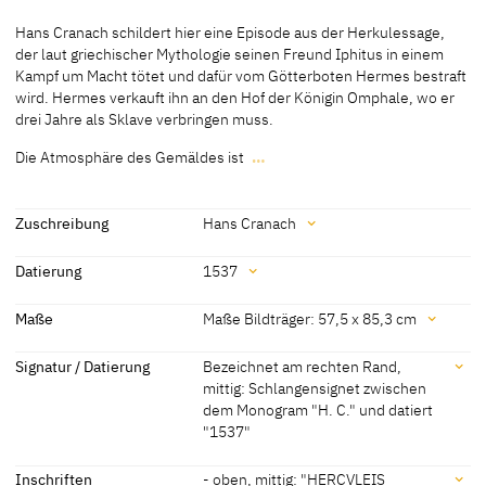
Material / Technik
Hans Cranach schildert hier eine Episode aus der Herkulessage,
Malerei auf Buchenholz
der laut griechischer Mythologie seinen Freund Iphitus in einem
Kampf um Macht tötet und dafür vom Götterboten Hermes bestraft
[Museo Thyssen-Bornemisza, revised 2012]
wird. Hermes verkauft ihn an den Hof der Königin Omphale, wo er
[Klein, Bericht 1994]
drei Jahre als Sklave verbringen muss.
Die Atmosphäre des Gemäldes ist
…
Hans Cranach schildert hier eine Episode aus der Herkulessage,
der laut griechischer Mythologie seinen Freund Iphitus in einem
Kampf um Macht tötet und dafür vom Götterboten Hermes bestraft
Zuschreibung
Hans Cranach
wird. Hermes verkauft ihn an den Hof der Königin Omphale, wo er
Zuschreibung
drei Jahre als Sklave verbringen muss.
Datierung
1537
Die Atmosphäre des Gemäldes ist kühl und distanziert, bezogen
Hans Cranach
[Museo Thyssen-Bornemisza, revised
Datierung
Maße
Maße Bildträger: 57,5 x 85,3 cm
sowohl auf die Farbpalette als auch auf die Interaktion zwischen
2012] [Exhib. Cat. Chemnitz 2005, 495]
den Personen. Cranach malt Herkules auf einer Holzbank sitzend,
1537
[datiert]
Maße
Signatur / Datierung
Bezeichnet am rechten Rand,
umgeben von drei Hofdamen und, trotz seiner gepriesenen
mittig: Schlangensignet zwischen
Körperkraft, ganz dem weiblichen Willen unterworfen. Keine der
Maße Bildträger: 57,5 x 85,3 cm
dem Monogram "H. C." und datiert
Frauen trägt ein Attribut, das die Vermutung zuließ, es handele sich
Maße mit Rahmen: 80 x 107 cm
"1537"
bei ihnen um die Kammerzofen der Königin.
[Museo Thyssen-Bornemisza, revised 2012]
Anders als die vielen anderen Versionen dieses Themas von Lucas
Signatur / Datierung
Inschriften
- oben, mittig: "HERCVLEIS