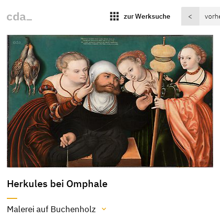
apps
zur Werksuche
<
vorh
Herkules bei Omphale
Malerei auf Buchenholz