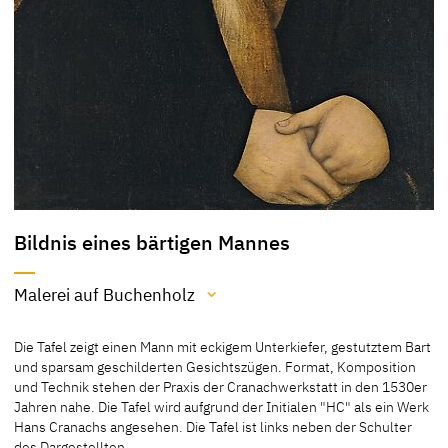
Bildnis eines bärtigen Mannes
Malerei auf Buchenholz
Material / Technik
Die Tafel zeigt einen Mann mit eckigem Unterkiefer, gestutztem Bart
Malerei auf Buchenholz
und sparsam geschilderten Gesichtszügen. Format, Komposition
und Technik stehen der Praxis der Cranachwerkstatt in den 1530er
[Museo Thyssen-Bornemisza, revised 2012]
Jahren nahe. Die Tafel wird aufgrund der Initialen "HC" als ein Werk
Hans Cranachs angesehen. Die Tafel ist links neben der Schulter
des Dargestellten
…