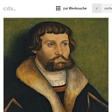
apps
zur Werksuche
<
vorh