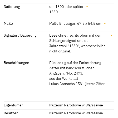
Zuschreibungen
Datierung
um 1600 oder später
[Görres, cda 2012]
1530
Nachahmer von Lucas
[cda 2012]
Cranach dem Älteren
Datierung
Maße
Maße Bildträger: 67,5 x 54,5 cm
Werkstatt Lucas Cranach
[Cat. Warsaw 2000, 69-70]
um 1600 oder später
[cda 2012]
Maße
der Ältere
Signatur / Datierung
Bezeichnet rechts oben mit dem
Schlangensignet und der
1530
[Cat. Warsaw 2000, 69-70]
Maße Bildträger: 67,5 x 54,5 cm
Lucas Cranach der Jüngere
[?, Exhib. Cat. Wrocław 2017, no. 51]
Jahreszahl "1530", wahrscheinlich
[Cat. Warsaw 2000, 69-70]
1550 - 1600
[Exhib. Cat. Wrocław 2017, no. 51]
nicht original.
Signatur / Datierung
Beschriftungen
Rückseitig auf der Parkettierung
Zettel mit handschriftlichen
Bezeichnet rechts oben mit dem Schlangensignet und der
Angaben: "No. 2473.
Jahreszahl "1530", wahrscheinlich nicht original.
aus der Werkstatt
Lukas Cranachs 1531
[letzte Ziffer
…
Beschriftungen
Eigentümer
Muzeum Narodowe w Warszawie
Besitzer
Muzeum Narodowe w Warszawie
spätere Beschriftungen, Stempel, Siegel: