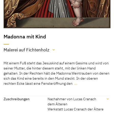
Madonna mit Kind
Malerei auf Fichtenholz
Material / Technik
Mit einem Fuß steht das Jesuskind auf einem Gesims und wird von
Malerei auf Fichtenholz
seiner Mutter, die hinter diesem steht, mit der linken Hand
gehalten. In der Rechten hält die Madonna Weintrauben von denen
[Cat. Warsaw 2000, 69-70]
sich das Kind eine bereits in den Mund steckt. In der oberen
rechten Ecke lässt eine Fensteröffnung den
…
Mit einem Fuß steht das Jesuskind auf einem Gesims und wird von
seiner Mutter, die hinter diesem steht, mit der linken Hand
gehalten. In der Rechten hält die Madonna Weintrauben von denen
Zuschreibungen
Nachahmer von Lucas Cranach
sich das Kind eine bereits in den Mund steckt. In der oberen
dem Älteren
rechten Ecke lässt eine Fensteröffnung den Blick auf eine bergige
Werkstatt Lucas Cranach der Ältere
Landschaft und einen See zu.