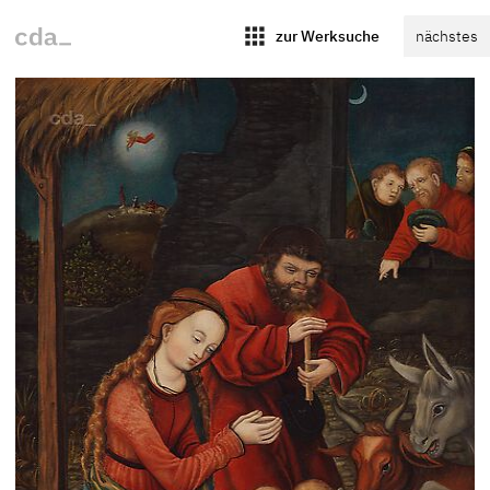
apps
zur Werksuche
nächstes