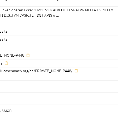
er linken oberen Ecke: "DVM PVER ALVEOLO FVRATVR MELLA CVPIDO //
I DIGITVM CVSPITE FIXIT APIS // …
langensignet mit liegenden Flügeln, nach rechts ausgerichtet und dat
esitz
esitz
 CVPIDO // FVRANTI DIGITVM CVSPITE FIXIT APIS // SIC ETIA (~) NO
TE_NONE-P448
/ QVAM PETIMVS
[TRIS]
TI MIXTA DOLORE NOCET."
ne
//lucascranach.org/de/PRIVATE_NONE-P448/
Erwähnt auf Seite
Katalognummer
Tafel
ussion
4, 5, 16
01
Fig. 1