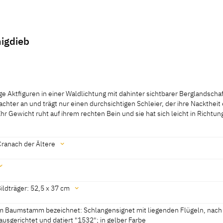
nigdieb
ge Aktfiguren in einer Waldlichtung mit dahinter sichtbarer Berglandscha
chter an und trägt nur einen durchsichtigen Schleier, der ihre Nacktheit
hr Gewicht ruht auf ihrem rechten Bein und sie hat sich leicht in Richtu
ge Aktfiguren in einer Waldlichtung mit dahinter sichtbarer Berglandscha
chter an und trägt nur einen durchsichtigen Schleier, der ihre Nacktheit
hr Gewicht ruht auf ihrem rechten Bein und sie hat sich leicht in Richtu
Cranach der Ältere
Wabe in seiner linken Hand, während er mit der rechten Hand eine ander
um ihn herum und er schaut Hilfe suchend zu seiner Mutter. Die latein
 deutet darauf hin, dass das Motiv den Betrachter auf die Folgen einer
in 2003 B, 47, 130; Howard 2009, 5]
chen will.
ldträger: 52,5 x 37 cm
]
m Baumstamm bezeichnet: Schlangensignet mit liegenden Flügeln, nach
ausgerichtet und datiert "1532"; in gelber Farbe