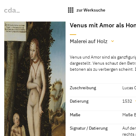
apps
zur Werksuche
Venus mit Amor als Ho
Malerei auf Holz
Material / Technik
Venus und Amor sind als ganzfiguri
Malerei auf Holz
dargestellt. Venus schaut den Betra
betonen als zu verbergen scheint. I
[Howard 2009, 16]
Venus und Amor sind als ganzfiguri
dargestellt. Venus schaut den Betra
betonen als zu verbergen scheint. I
Zuschreibung
Lucas 
gewandt. Dieser hält bereits eine 
Zuschreibung
dem Baum zieht. Bienen schwärmen 
Datierung
1532
Inschrift in der linken oberen Ecke
Lucas Cranach der Ältere
[Koeppl
hingegebenen Lust aufmerksam ma
Datierung
Maße
Maße Bi
[cda 2020]
1532
[datiert
Maße
Signatur / Datierung
Auf de
rechts 
Maße Bildträger: 52,5 x 37 cm