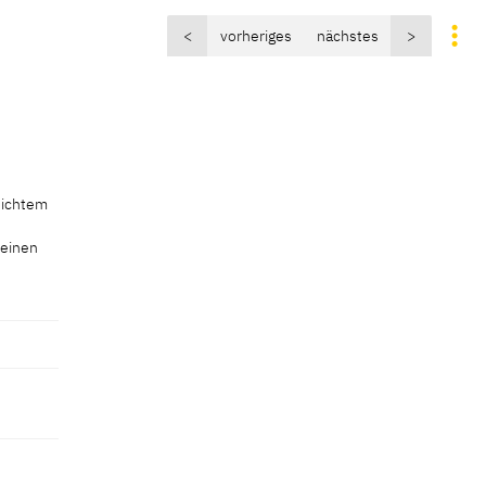
<
vorheriges
nächstes
>
 dichtem
 einen
 dichtem
 einen
leicht
chten
chwirren