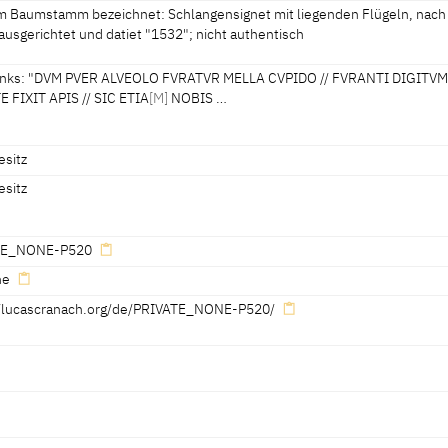
m Baumstamm bezeichnet: Schlangensignet mit liegenden Flügeln, nach
ausgerichtet und datiet "1532"; nicht authentisch
t, nicht authentisch]
ßing, 05.03.2021
inks: "DVM PVER ALVEOLO FVRATVR MELLA CVPIDO // FVRANTI DIGITV
E FIXIT APIS // SIC ETIA
[M]
NOBIS …
langensignet mit liegenden Flügeln, nach rechts ausgerichtet und dat
esitz
esitz
 CVPIDO // FVRANTI DIGITVM CVSPITE FIXIT APIS // SIC ETIA
[M]
NOB
TE_NONE-P520
/ QVAM PETIMVS
[TRIS]
TI MIXTA DOLORE NOCET:"
ne
Höhlung Honig sich stiehlt, stach die Biene den Dieb mit dem Stachel i
 kurze und vergängliche Wollust, die mit herbem Schmerz vermischt ist.
//lucascranach.org/de/PRIVATE_NONE-P520/
 Veste Coburg, 2021]