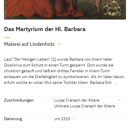
Das Martyrium der Hl. Barbara
Malerei auf Lindenholz
Material / Technik
Laut "Der Heiligen Leben" [1] wurde Barbara von ihrem Vater
Malerei auf Lindenholz
Dioskorus zum Schutz in einen Turm gesperrt. Dort wurde sie
christlich getauft und ließ ein drittes Fenster in ihrem Turm
[Cat. New York 2013, 47, No. 9]
einbauen um die Dreifaltigkeit zu symbolisieren. Als ihr Vater davon
[Klein, Bericht 2013]
erfuhr wollte er voller Wut seine Tochter töten. Barbara floh
…
Laut "Der Heiligen Leben" [1] wurde Barbara von ihrem Vater
Dioskorus zum Schutz in einen Turm gesperrt. Dort wurde sie
christlich getauft und ließ ein drittes Fenster in ihrem Turm
Zuschreibungen
Lucas Cranach der Ältere
einbauen um die Dreifaltigkeit zu symbolisieren. Als ihr Vater davon
Umkreis Lucas Cranach der Ältere
erfuhr wollte er voller Wut seine Tochter töten. Barbara floh in eine
Zuschreibungen
Höhle, wurde aber verraten und einem Richter vorgeführt, der ihre
Datierung
um 1510
Folterung anordnete. Nachdem sie Geißelung, Verbrennung,
Lucas Cranach der Ältere
[Cat. New York 2013, 47, No. 9]
Schläge und das Abtrennen ihrer Brüste überlebt hatte, wurde sie
Datierung