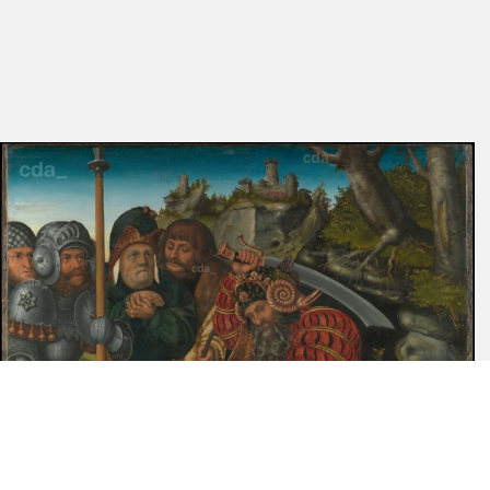
behandelt die Details der Legende und zeigte, dass das Gemälde
überraschenderweise an der Decke der Pfarrkirche von Goseck
befestigt war bevor es der Graf von Zech-Burkersroda erwarb und
in die Schlosskapelle von Goseck verbrachte.[9] Lepsius konnte
ausmachen, dass das Wappen unten rechts das der Familie Rem /
Rehm war, einer Augsburger Kaufmannsfamiliem, die für die
Welser-Vöhlin, Höchstetter und Fugger arbeiteten.[10] Daraus
folgerte er, dass die Tafel ursprünglich im Familiensitz der Rem in
Augsburg gehangen haben muss und daher eher von einem
schwäbischen, denn von einem sächsischen Maler stamme.[11]
Die Meinungen zu Zuschreibung und Bildgegenstand gingen auch in
den folgenden Jahren auseinander[12], bis Ernst Buchner 1956 die
Zuschreibung an Cranach sowie eine Entstehung um 1509 - 1515
bestätigte.[13] Durch einen Vergleich mit einem Wappen des Lucas
Rem auf einem Retabel des Quentin Metsys (Alte Pinakothek,
München), konnte er auch das vorliegende Wappen Lucas
zuordnen, der in Antwerpen ansässig war. Buchner nahm an, dass
Cranach den Auftrag für die Tafel bei seiner Reise in die Niederlande
im Jahr 1508 erhalten hatte.[14] Neuere Forscher schanken
zwischen einer Zuschreibung an einen talentierten Schüler (Werner
Schade, Johannes Erichsen)[15] und einer Zuschreibung an
Cranach (Dieter koepplin, der später Zweifel äußerte und