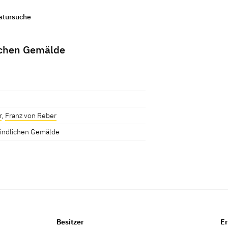
ratursuche
ichen Gemälde
r
,
Franz von Reber
findlichen Gemälde
Besitzer
Er