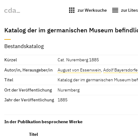
apps
reorder
zur Werksuche
zur Lite
Katalog der im germanischen Museum befindl
Bestandskatalog
Kürzel
Cat. Nuremberg 1885
Autor/in, Herausgeber/in
August von Essenwein
,
Adolf Bayersdorfe
Titel
Katalog der im germanischen Museum be
Ort der Veröffentlichung
Nuremberg
Jahr der Veröffentlichung
1885
In der Publikation besprochene Werke
Titel