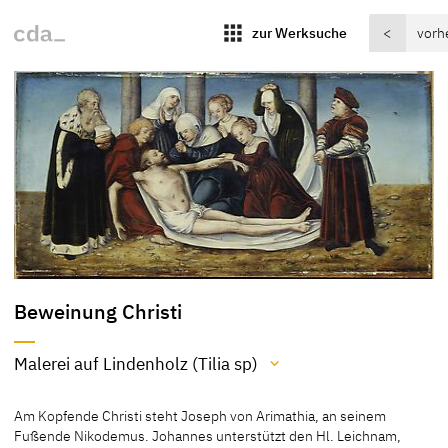
apps
zur Werksuche
<
vorh
Beweinung Christi
Malerei auf Lindenholz (Tilia sp)
Material / Technik
Am Kopfende Christi steht Joseph von Arimathia, an seinem
Malerei auf Lindenholz (Tilia sp)
Fußende Nikodemus. Johannes unterstützt den Hl. Leichnam,