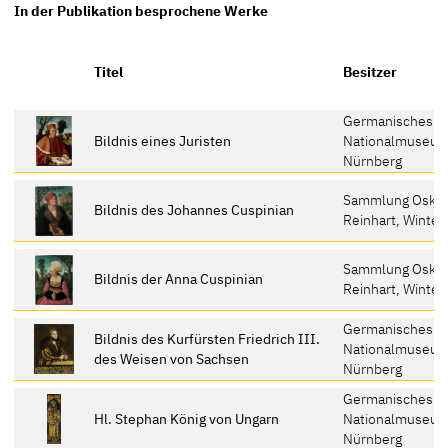
In der Publikation besprochene Werke
Titel
Besitzer
Germanisches
Bildnis eines Juristen
Nationalmuseum
Nürnberg
Sammlung Oska
Bildnis des Johannes Cuspinian
Reinhart, Winter
Sammlung Oska
Bildnis der Anna Cuspinian
Reinhart, Winter
Germanisches
Bildnis des Kurfürsten Friedrich III.
Nationalmuseum
des Weisen von Sachsen
Nürnberg
Germanisches
Hl. Stephan König von Ungarn
Nationalmuseum
Nürnberg