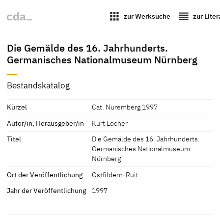
apps
reorder
zur Werksuche
zur Lite
Die Gemälde des 16. Jahrhunderts.
Germanisches Nationalmuseum Nürnberg
Bestandskatalog
Kürzel
Cat. Nuremberg 1997
Autor/in, Herausgeber/in
Kurt Löcher
Titel
Die Gemälde des 16. Jahrhunderts.
Germanisches Nationalmuseum
Nürnberg
Ort der Veröffentlichung
Ostfildern-Ruit
Jahr der Veröffentlichung
1997