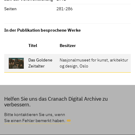
Seiten
281-286
In der Publikation besprochene Werke
Titel
Besitzer
Das Goldene
Nasjonalmuseet for kunst, arkitektur
Zeitalter
og design, Oslo
Helfen Sie uns das Cranach Digital Archive zu
verbessern.
Bitte kontaktieren Sie uns, wenn
Sie einen Fehler bemerkt haben.