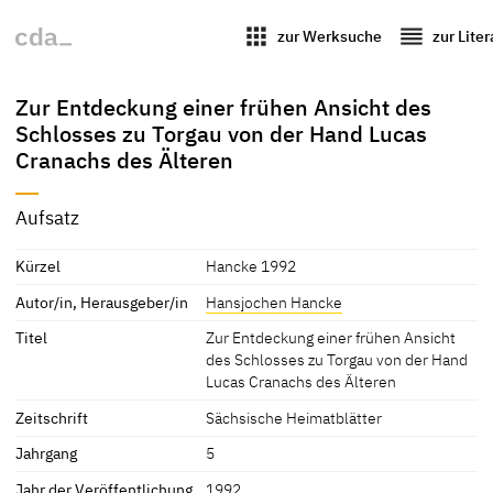
apps
reorder
zur Werksuche
zur Lite
Zur Entdeckung einer frühen Ansicht des
Schlosses zu Torgau von der Hand Lucas
Cranachs des Älteren
Aufsatz
Kürzel
Hancke 1992
Autor/in, Herausgeber/in
Hansjochen Hancke
Titel
Zur Entdeckung einer frühen Ansicht
des Schlosses zu Torgau von der Hand
Lucas Cranachs des Älteren
Zeitschrift
Sächsische Heimatblätter
Jahrgang
5
Jahr der Veröffentlichung
1992