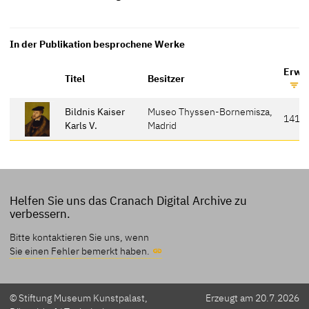
In der Publikation besprochene Werke
Erwäh
Titel
Besitzer
Bildnis Kaiser
Museo Thyssen-Bornemisza,
141
Karls V.
Madrid
Helfen Sie uns das Cranach Digital Archive zu
verbessern.
Bitte kontaktieren Sie uns, wenn
Sie einen Fehler bemerkt haben.
© Stiftung Museum Kunstpalast,
Erzeugt am 20.7.2026