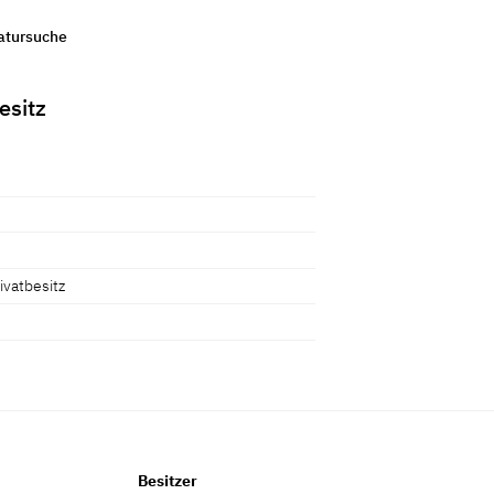
ratursuche
esitz
ivatbesitz
Besitzer