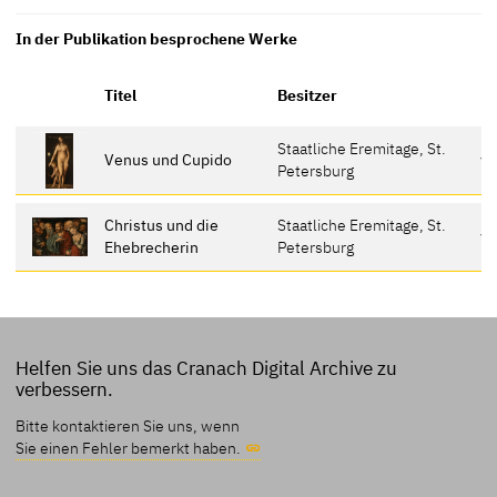
In der Publikation besprochene Werke
Er
Titel
Besitzer
Staatliche Eremitage, St.
Venus und Cupido
vo
Petersburg
Christus und die
Staatliche Eremitage, St.
vo
Ehebrecherin
Petersburg
Helfen Sie uns das Cranach Digital Archive zu
verbessern.
Bitte kontaktieren Sie uns, wenn
Sie einen Fehler bemerkt haben.