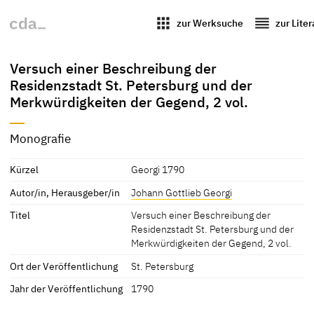
apps
reorder
zur Werksuche
zur Lite
Versuch einer Beschreibung der
Residenzstadt St. Petersburg und der
Merkwürdigkeiten der Gegend, 2 vol.
Monografie
Kürzel
Georgi 1790
Autor/in, Herausgeber/in
Johann Gottlieb Georgi
Titel
Versuch einer Beschreibung der
Residenzstadt St. Petersburg und der
Merkwürdigkeiten der Gegend, 2 vol.
Ort der Veröffentlichung
St. Petersburg
Jahr der Veröffentlichung
1790