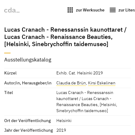
apps
reorder
zur Werksuche
zur Lite
Lucas Cranach - Renessanssin kaunottaret /
Lucas Cranach - Renaissance Beauties,
[Helsinki, Sinebrychoffin taidemuseo]
Ausstellungskatalog
Kürzel
Exhib. Cat. Helsinki 2019
Autor/in, Herausgeber/in
Claudia de Brün
,
Kirsi Eskelinen
Titel
Lucas Cranach - Renessanssin
kaunottaret / Lucas Cranach -
Renaissance Beauties, [Helsinki,
Sinebrychoffin taidemuseo]
Ort der Veröffentlichung
Helsinki
Jahr der Veröffentlichung
2019