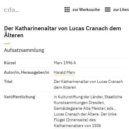
apps
reorder
zur Werksuche
zur Lite
Der Katharinenaltar von Lucas Cranach dem
Älteren
Aufsatzsammlung
Kürzel
Marx 1996 A
Autor/in, Herausgeber/in
Harald Marx
Titel
Der Katharinenaltar von Lucas Cranach
dem Älteren
Veröffentlichung
in Kulturstiftung der Länder, Staatliche
Kunstsammlungen Dresden,
Gemäldegalerie Alte Meister, eds.,
Lucas Cranach der Ältere. Der linke
Flügel (Innenseite) des
Katharinenaltars von 1506