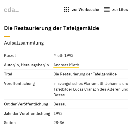
apps
reorder
zur Werksuche
zur Lite
Die Restaurierung der Tafelgemälde
Aufsatzsammlung
Kürzel
Mieth 1993
Autor/in, Herausgeber/in
Andreas Mieth
Titel
Die Restaurierung der Tafelgemälde
Veröffentlichung
in Evangelisches Pfarramt St. Johannis und
Tafelbilder Lucas Cranach des Älteren und
Dessau
Ort der Veröffentlichung
Dessau
Jahr der Veröffentlichung
1993
Seiten
28-36