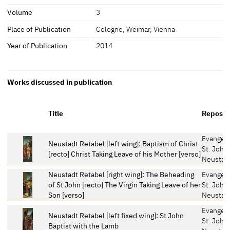
Volume
3
Place of Publication
Cologne, Weimar, Vienna
Year of Publication
2014
Works discussed in publication
Title
Reposit
Evangeli
Neustadt Retabel [left wing]: Baptism of Christ
St. Joha
[recto] Christ Taking Leave of his Mother [verso]
Neustad
Neustadt Retabel [right wing]: The Beheading
Evangeli
of St John [recto] The Virgin Taking Leave of her
St. Joha
Son [verso]
Neustad
Evangeli
Neustadt Retabel [left fixed wing]: St John
St. Joha
Baptist with the Lamb