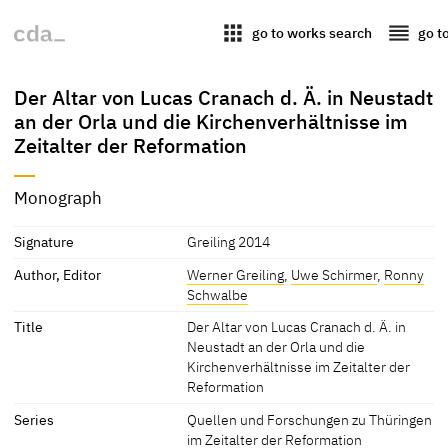
apps
reorder
go to works search
go t
Der Altar von Lucas Cranach d. Ä. in Neustadt
an der Orla und die Kirchenverhältnisse im
Zeitalter der Reformation
Monograph
Signature
Greiling 2014
Author, Editor
Werner Greiling
,
Uwe Schirmer
,
Ronny
Schwalbe
Title
Der Altar von Lucas Cranach d. Ä. in
Neustadt an der Orla und die
Kirchenverhältnisse im Zeitalter der
Reformation
Series
Quellen und Forschungen zu Thüringen
im Zeitalter der Reformation