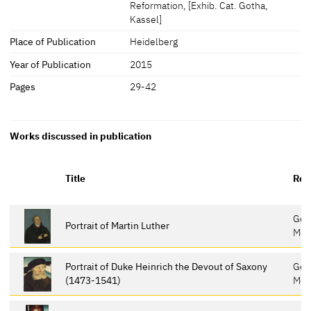
Reformation, [Exhib. Cat. Gotha,
Kassel]
Place of Publication
Heidelberg
Year of Publication
2015
Pages
29-42
Works discussed in publication
Title
Rep
Gem
Portrait of Martin Luther
Meis
Portrait of Duke Heinrich the Devout of Saxony
Gem
(1473-1541)
Meis