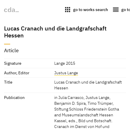
apps
reorder
go to works search
go t
Lucas Cranach und die Landgrafschaft
Hessen
Article
Signature
Lange 2015
Author, Editor
Justus Lange
Title
Lucas Cranach und die Landgrafschaft
Hessen
Publication
in Julia Carrasco, Justus Lange,
Benjamin D. Spira, Timo Trümper,
Stiftung Schloss Friedenstein Gotha
and Museumslandschaft Hessen
Kassel, eds., Bild und Botschaft.
Cranach im Dienst von Hof und