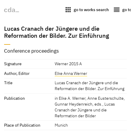
apps
reorder
go to works search
go t
Lucas Cranach der Jüngere und die
Reformation der Bilder. Zur Einführung
Conference proceedings
Signature
Werner 2015 A
Author, Editor
Elke Anna Werner
Title
Lucas Cranach der Jüngere und die
Reformation der Bilder. Zur Einführung
Publication
in Elke A. Werner, Anne Eusterschulte,
Gunnar Heydenreich, eds., Lucas
Cranach der Jüngere und die
Reformation der Bilder
Place of Publication
Munich