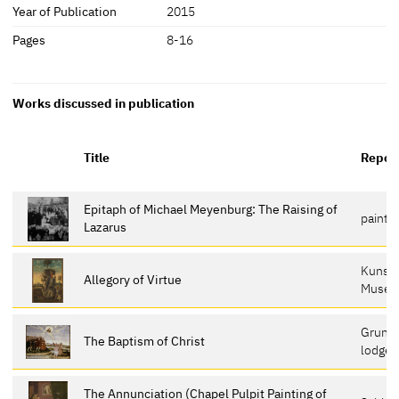
Year of Publication
2015
Pages
8-16
Works discussed in publication
Title
Reposi
Epitaph of Michael Meyenburg: The Raising of
painti
Lazarus
Kunsth
Allegory of Virtue
Museu
Grunew
The Baptism of Christ
lodge
The Annunciation (Chapel Pulpit Painting of