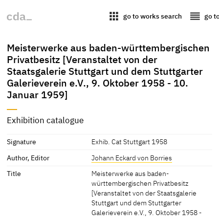
apps
reorder
go to works search
go t
Meisterwerke aus baden-württembergischen
Privatbesitz [Veranstaltet von der
Staatsgalerie Stuttgart und dem Stuttgarter
Galerieverein e.V., 9. Oktober 1958 - 10.
Januar 1959]
Exhibition catalogue
Signature
Exhib. Cat Stuttgart 1958
Author, Editor
Johann Eckard von Borries
Title
Meisterwerke aus baden-
württembergischen Privatbesitz
[Veranstaltet von der Staatsgalerie
Stuttgart und dem Stuttgarter
Galerieverein e.V., 9. Oktober 1958 -