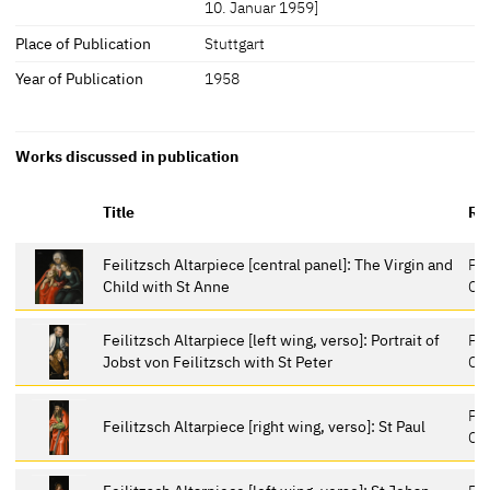
10. Januar 1959]
Place of Publication
Stuttgart
Year of Publication
1958
Works discussed in publication
Title
Re
Feilitzsch Altarpiece [central panel]: The Virgin and
Pri
Child with St Anne
Col
Feilitzsch Altarpiece [left wing, verso]: Portrait of
Pri
Jobst von Feilitzsch with St Peter
Col
Pri
Feilitzsch Altarpiece [right wing, verso]: St Paul
Col