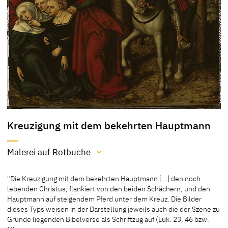
Kreuzigung mit dem bekehrten Hauptmann
Malerei auf Rotbuche
Material / Technik
"Die Kreuzigung mit dem bekehrten Hauptmann [...] den noch
Malerei auf Rotbuche
lebenden Christus, flankiert von den beiden Schächern, und den
Hauptmann auf steigendem Pferd unter dem Kreuz. Die Bilder
[Klingen, Cat. Dessau 1996, 30]
dieses Typs weisen in der Darstellung jeweils auch die der Szene zu
Grunde liegenden Bibelverse als Schriftzug auf (Luk. 23, 46 bzw.