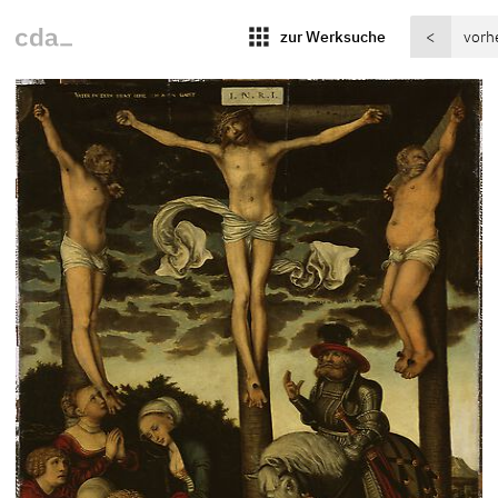
apps
zur Werksuche
<
vorh